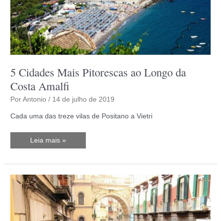
5 Cidades Mais Pitorescas ao Longo da
Costa Amalfi
Por
Antonio
/
14 de julho de 2019
Cada uma das treze vilas de Positano a Vietri
5
Leia mais »
Cidades
Mais
Pitorescas
ao
Longo
da
Costa
Amalfi