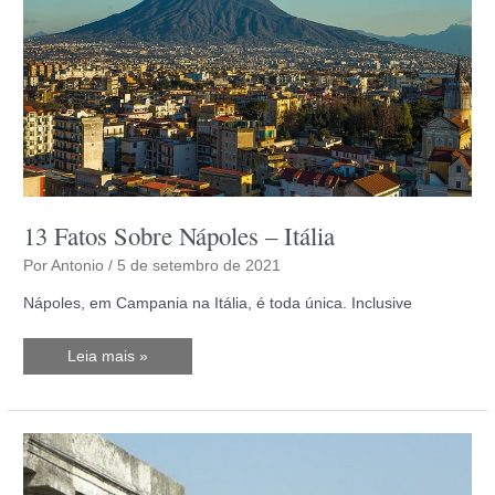
13 Fatos Sobre Nápoles – Itália
Por
Antonio
/
5 de setembro de 2021
Nápoles, em Campania na Itália, é toda única. Inclusive
13
Leia mais »
Fatos
Sobre
Nápoles
–
Itália