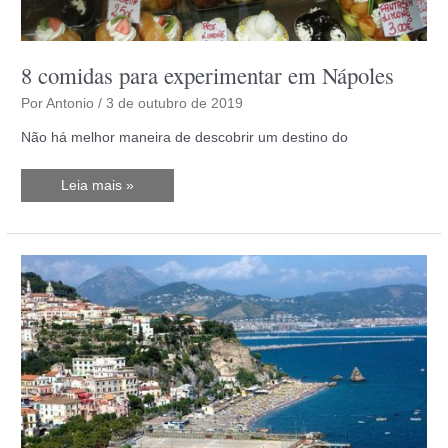
8 comidas para experimentar em Nápoles
Por
Antonio
/
3 de outubro de 2019
Não há melhor maneira de descobrir um destino do
8
Leia mais »
comidas
para
experimentar
em
Nápoles