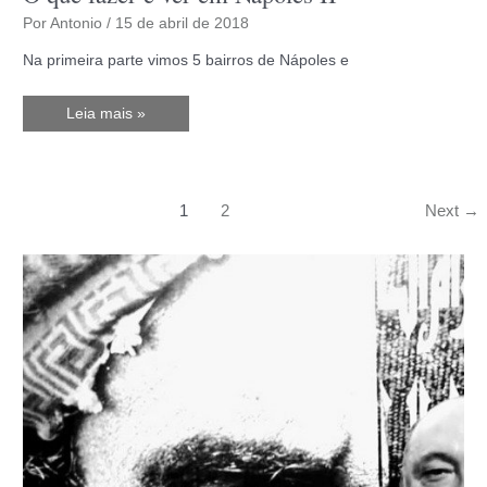
Por
Antonio
/
15 de abril de 2018
Na primeira parte vimos 5 bairros de Nápoles e
O
Leia mais »
que
fazer
e
ver
em
Nápoles
1
2
Next
→
II