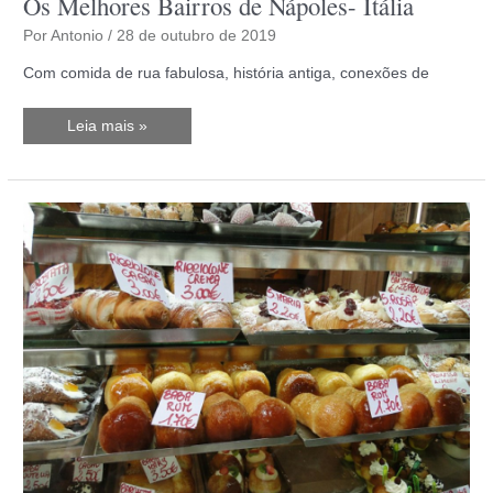
Os Melhores Bairros de Nápoles- Itália
Por
Antonio
/
28 de outubro de 2019
Com comida de rua fabulosa, história antiga, conexões de
Os
Leia mais »
Melhores
Bairros
de
Nápoles-
Itália