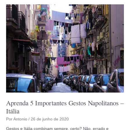
–
Itália
Aprenda 5 Importantes Gestos Napolitanos –
Itália
Por
Antonio
/
26 de junho de 2020
Gestos e Itália combinam sempre, certo? Não. errado e