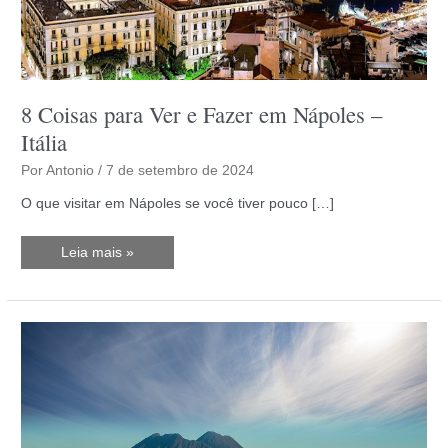
8 Coisas para Ver e Fazer em Nápoles –
Itália
Por
Antonio
/
7 de setembro de 2024
O que visitar em Nápoles se você tiver pouco […]
8
Leia mais »
Coisas
para
Ver
e
Fazer
em
Nápoles
–
Itália