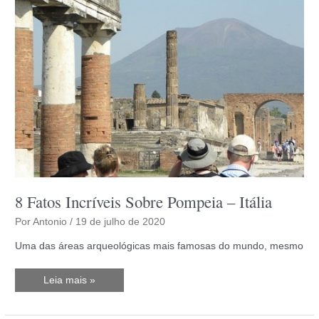
8 Fatos Incríveis Sobre Pompeia – Itália
Por
Antonio
/
19 de julho de 2020
Uma das áreas arqueológicas mais famosas do mundo, mesmo
8
Leia mais »
Fatos
Incríveis
Sobre
Pompeia