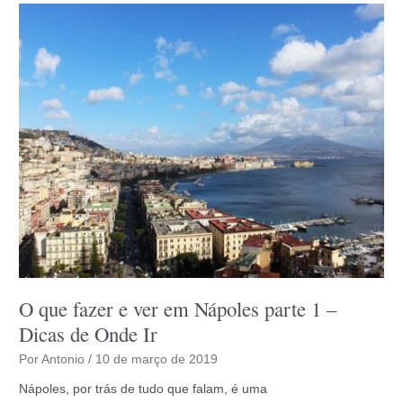
Dicas
de
Onde
ir
O que fazer e ver em Nápoles parte 1 –
Dicas de Onde Ir
Por
Antonio
/
10 de março de 2019
Nápoles, por trás de tudo que falam, é uma