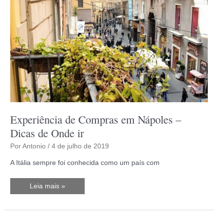
Experiência de Compras em Nápoles –
Dicas de Onde ir
Por
Antonio
/
4 de julho de 2019
A Itália sempre foi conhecida como um país com
Experiência
Leia mais »
de
Compras
em
Nápoles
–