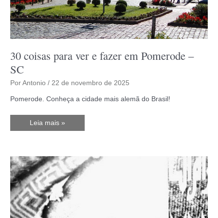
30 coisas para ver e fazer em Pomerode –
SC
Por
Antonio
/
22 de novembro de 2025
Pomerode. Conheça a cidade mais alemã do Brasil!
30
Leia mais »
coisas
para
ver
e
fazer
em
Pomerode
–
SC