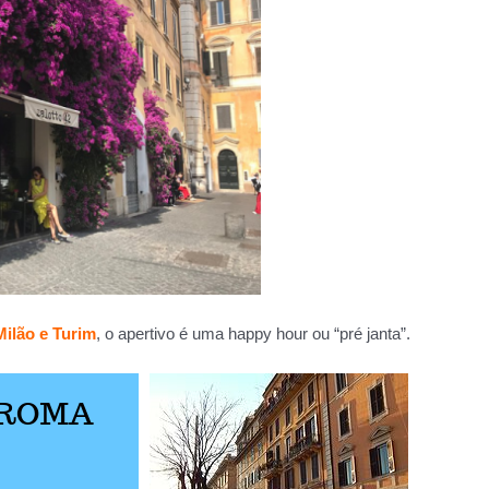
Milão e Turim
, o apertivo é uma happy hour ou “pré janta”.