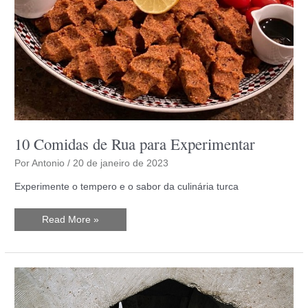
10 Comidas de Rua para Experimentar
Por
Antonio
/
20 de janeiro de 2023
Experimente o tempero e o sabor da culinária turca
10
Read More »
Comidas
de
Rua
para
Experimentar