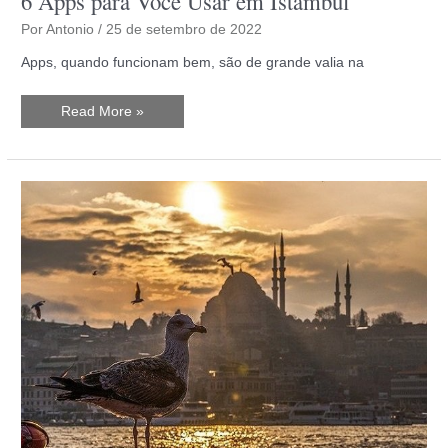
6 Apps para Você Usar em Istambul
Por
Antonio
/
25 de setembro de 2022
Apps, quando funcionam bem, são de grande valia na
6
Read More »
Apps
para
Você
Usar
em
Istambul