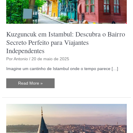
Kuzguncuk em Istambul: Descubra o Bairro
Secreto Perfeito para Viajantes
Independentes
Por
Antonio
/
20 de maio de 2025
Imagine um cantinho de Istambul onde o tempo parece […]
Kuzguncuk
Read More »
em
Istambul:
Descubra
o
Bairro
Secreto
Perfeito
para
Viajantes
Independentes