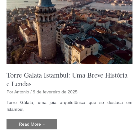
Torre Galata Istambul: Uma Breve História
e Lendas
Por
Antonio
/
9 de fevereiro de 2025
Torre Gálata, uma joia arquitetônica que se destaca em
Istambul,
Torre
Read More »
Galata
Istambul:
Uma