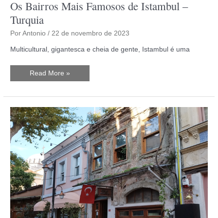
Os Bairros Mais Famosos de Istambul –
Turquia
Por
Antonio
/
22 de novembro de 2023
Multicultural, gigantesca e cheia de gente, Istambul é uma
Os
Read More »
Bairros
Mais
Famosos
de
Istambul
–
Turquia