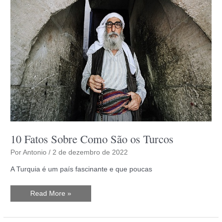
10 Fatos Sobre Como São os Turcos
Por
Antonio
/
2 de dezembro de 2022
A Turquia é um país fascinante e que poucas
10
Read More »
Fatos
Sobre
Como
São