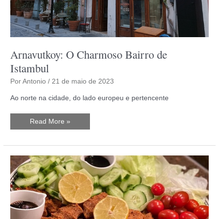
Arnavutkoy: O Charmoso Bairro de
Istambul
Por
Antonio
/
21 de maio de 2023
Ao norte na cidade, do lado europeu e pertencente
Arnavutkoy:
Read More »
O
Charmoso
Bairro
de
Istambul