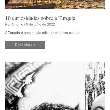
10 curiosidades sobre a Turquia
Por
Antonio
/
9 de julho de 2022
A Turquia é uma nação milenar com rica cultura
10
Read More »
curiosidades
sobre
a
Turquia