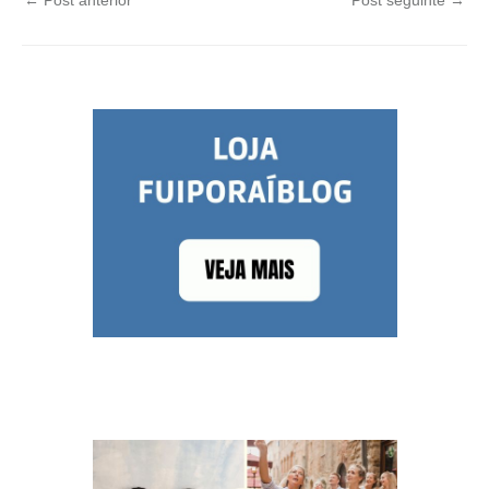
←
Post anterior
Post seguinte
→