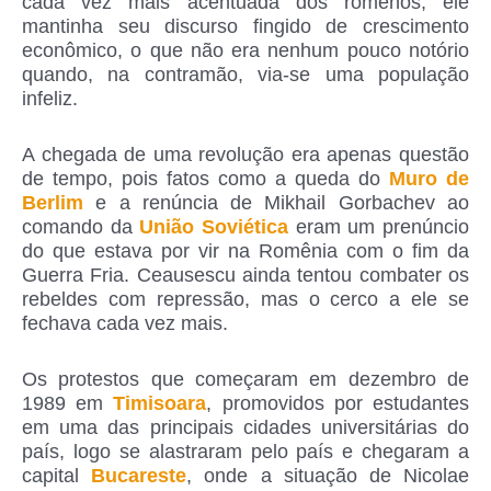
cada vez mais acentuada dos romenos, ele
mantinha seu discurso fingido de crescimento
econômico, o que não era nenhum pouco notório
quando, na contramão, via-se uma população
infeliz.
A chegada de uma revolução era apenas questão
de tempo, pois fatos como a queda do
Muro de
Berlim
e a renúncia de Mikhail Gorbachev ao
comando da
União Soviética
eram um prenúncio
do que estava por vir na Romênia com o fim da
Guerra Fria. Ceausescu ainda tentou combater os
rebeldes com repressão, mas o cerco a ele se
fechava cada vez mais.
Os protestos que começaram em dezembro de
1989 em
Timisoara
, promovidos por estudantes
em uma das principais cidades universitárias do
país, logo se alastraram pelo país e chegaram a
capital
Bucareste
, onde a situação de Nicolae