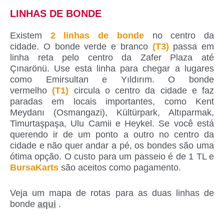
LINHAS DE BONDE
Existem
2 linhas de bonde
no centro da
cidade. O bonde verde e branco
(T3)
passa em
linha reta pelo centro da Zafer Plaza até
Çınarönü. Use esta linha para chegar a lugares
como Emirsultan e Yıldırım. O bonde
vermelho
(T1)
circula o centro da cidade e faz
paradas em locais importantes, como Kent
Meydanı (Osmangazi), Kültürpark, Altıparmak,
Timurtaşpaşa, Ulu Camii e Heykel. Se você está
querendo ir de um ponto a outro no centro da
cidade e não quer andar a pé, os bondes são uma
ótima opção. O custo para um passeio é de 1 TL e
BursaKarts
são aceitos como pagamento.
Veja um mapa de rotas para as duas linhas de
bonde
aqui
.