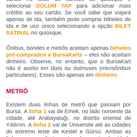
selecionar
DOLUM YAP
para adicionar mais
crédito ao seu cartão. Se você sabe que viajará
apenas de ida, também pode comprar bilhetes de
ida e de uso único selecionando a opção
BILET
SATINAL
no quiosque.
Ônibus, bondes e metrôs aceitam apenas
bilhetes
pré-comprados e BursaKarts
– eles não aceitam
dinheiro. Observe, no entanto, que o BursaKart
não é aceito em táxis ou dolmuses (microônibus
particulares). Esses são apenas em
dinheiro
.
METRÔ
Existem duas linhas de metrô que passam por
Bursa. A
linha 1
vai de Emek, no lado noroeste da
cidade, até Arabayatağı, no distrito oriental de
Yıldırım. A
linha 2
vai de Üniversite até as cidades
do extremo leste de Kestel e Gürsü. Ambas as