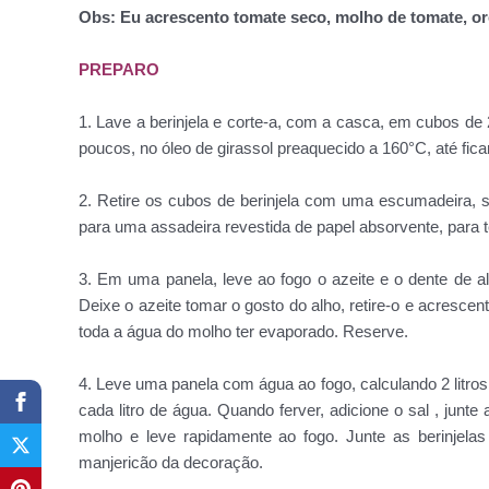
Obs: Eu acrescento tomate seco, molho de tomate, 
PREPARO
1. Lave a berinjela e corte-a, com a casca, em cubos de 2
poucos, no óleo de girassol preaquecido a 160°C, até fi
2. Retire os cubos de berinjela com uma escumadeira, 
para uma assadeira revestida de papel absorvente, para 
3. Em uma panela, leve ao fogo o azeite e o dente de a
Deixe o azeite tomar o gosto do alho, retire-o e acresce
toda a água do molho ter evaporado. Reserve.
4. Leve uma panela com água ao fogo, calculando 2 litro
cada litro de água. Quando ferver, adicione o sal , jun
molho e leve rapidamente ao fogo. Junte as berinjelas
manjericão da decoração.