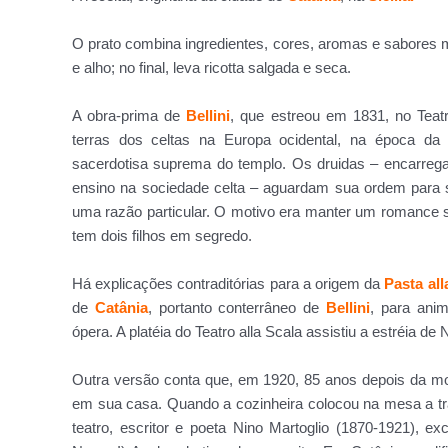
O prato combina ingredientes, cores, aromas e sabores me
e alho; no final, leva ricotta salgada e seca.
A obra-prima de
Bellini
, que estreou em 1831, no Teatr
terras dos celtas na Europa ocidental, na época da
sacerdotisa suprema do templo. Os druidas – encarregad
ensino na sociedade celta – aguardam sua ordem para 
uma razão particular. O motivo era manter um romance 
tem dois filhos em segredo.
Há explicações contraditórias para a origem da
Pasta al
de
Catânia
, portanto conterrâneo de
Bellini
, para ani
ópera. A platéia do Teatro alla Scala assistiu a estréia de
Outra versão conta que, em 1920, 85 anos depois da mor
em sua casa. Quando a cozinheira colocou na mesa a tr
teatro, escritor e poeta Nino Martoglio (1870-1921), e