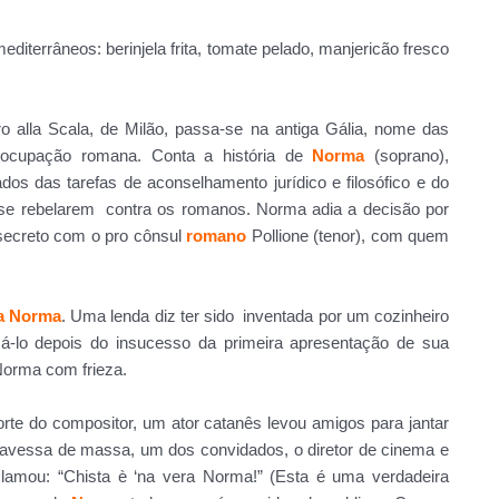
diterrâneos: berinjela frita, tomate pelado, manjericão fresco
o alla Scala, de Milão, passa-se na antiga Gália, nome das
 ocupação romana. Conta a história de
Norma
(soprano),
os das tarefas de aconselhamento jurídico e filosófico e do
se rebelarem contra os romanos. Norma adia a decisão por
secreto com o pro cônsul
romano
Pollione (tenor), com quem
la Norma
. Uma lenda diz ter sido inventada por um cozinheiro
má-lo depois do insucesso da primeira apresentação de sua
 Norma com frieza.
te do compositor, um ator catanês levou amigos para jantar
avessa de massa, um dos convidados, o diretor de cinema e
xclamou: “Chista è ‘na vera Norma!” (Esta é uma verdadeira