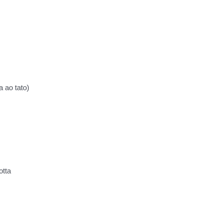
a ao tato)
otta