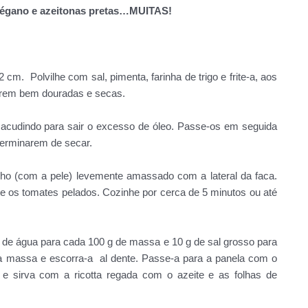
orégano e azeitonas pretas…MUITAS!
 cm. Polvilhe com sal, pimenta, farinha de trigo e frite-a, aos
carem bem douradas e secas.
sacudindo para sair o excesso de óleo. Passe-os em seguida
terminarem de secar.
lho (com a pele) levemente amassado com a lateral da faca.
nte os tomates pelados. Cozinhe por cerca de 5 minutos ou até
s de água para cada 100 g de massa e 10 g de sal grosso para
te a massa e escorra-a al dente. Passe-a para a panela com o
 e sirva com a ricotta regada com o azeite e as folhas de