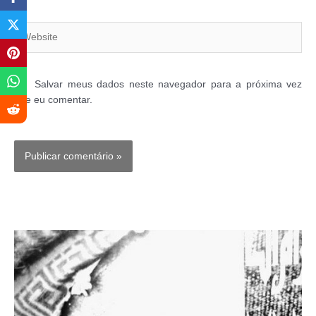
Website
Salvar meus dados neste navegador para a próxima vez
que eu comentar.