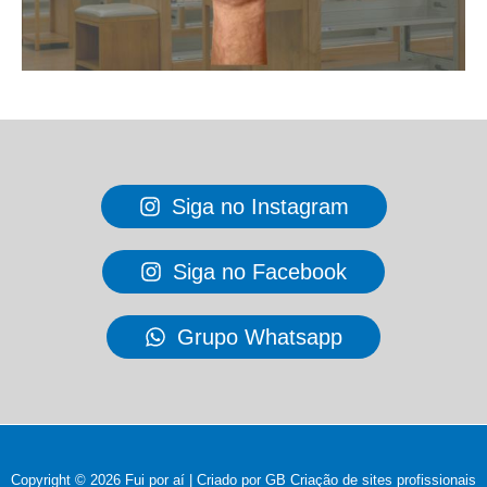
Siga no Instagram
Siga no Facebook
Grupo Whatsapp
Copyright © 2026 Fui por aí | Criado por GB
Criação de sites profissionais