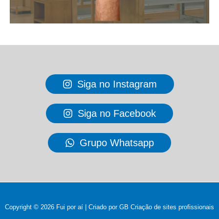
Siga no Instagram
Siga no Facebook
Grupo Whatsapp
Copyright © 2026 Fui por aí | Criado por GB
Criação de sites profissionais