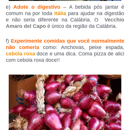
e)
Adote o digestivo
– A bebida pós jantar é
comum na por toda
Itália
para ajudar na digestão
e não seria diferente na Calábria. O
Vecchio
Amaro del Capo
é único da região da Calábria.
f)
Experimente comidas que você normalmente
não comeria
como: Anchovas, peixe espada,
cebola roxa
doce e uma dica. Coma pizza de alici
com cebola roxa doce!!