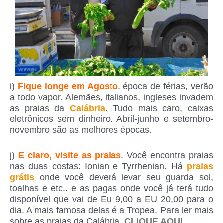
i)
Fique longe em Agosto
. época de férias, verão
a todo vapor. Alemães, italianos, ingleses invadem
as praias da
Calábria
. Tudo mais caro, caixas
eletrônicos sem dinheiro. Abril-junho e setembro-
novembro são as melhores épocas.
j)
E claro, visite as praias
. Você encontra praias
nas duas costas: Ionian e Tyrrhenian. Há
praias
grátis
onde você deverá levar seu guarda sol,
toalhas e etc.. e as pagas onde você já terá tudo
disponível que vai de Eu 9,00 a EU 20,00 para o
dia. A mais famosa delas é a Tropea. Para ler mais
sobre as praias da Calábria,
CLIQUE AQUI.