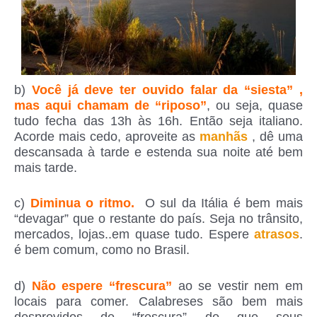
b)
Você já deve ter ouvido falar da “siesta” ,
mas aqui chamam de “riposo”
, ou seja, quase
tudo fecha das 13h às 16h. Então seja italiano.
Acorde mais cedo, aproveite as
manhãs
, dê uma
descansada à tarde e estenda sua noite até bem
mais tarde.
c)
Diminua o ritmo.
O sul da Itália é bem mais
“devagar” que o restante do país. Seja no trânsito,
mercados, lojas..em quase tudo. Espere
atrasos
.
é bem comum, como no Brasil.
d)
Não espere “frescura”
ao se vestir nem em
locais para comer. Calabreses são bem mais