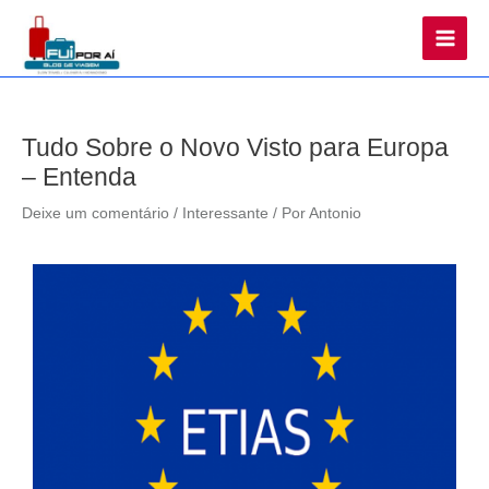
Main
Men
Tudo Sobre o Novo Visto para Europa
– Entenda
Deixe um comentário
/
Interessante
/ Por
Antonio