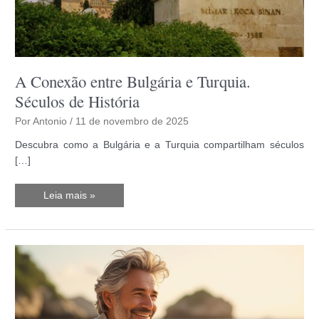
A Conexão entre Bulgária e Turquia.
Séculos de História
Por
Antonio
/
11 de novembro de 2025
Descubra como a Bulgária e a Turquia compartilham séculos
[…]
A
Leia mais »
Conexão
entre
Bulgária
e
Turquia.
Séculos
de
História