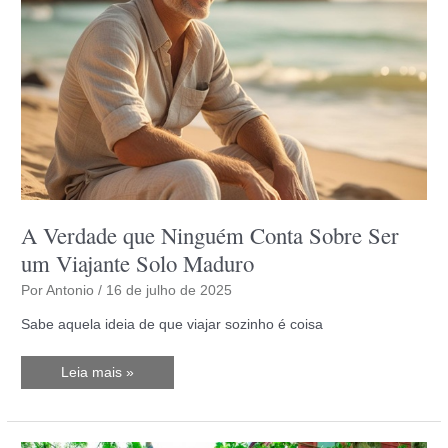
A Verdade que Ninguém Conta Sobre Ser
um Viajante Solo Maduro
Por
Antonio
/
16 de julho de 2025
Sabe aquela ideia de que viajar sozinho é coisa
A
Leia mais »
Verdade
que
Ninguém
Conta
Sobre