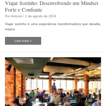
Viajar Sozinho: Desenvolvendo um Mindset
Forte e Confiante
Por
Antonio
/
1 de agosto de 2024
Viajar sozinho é uma experiência transformadora que desafia,
inspira
Viajar
Leia mais »
Sozinho:
Desenvolvendo
um
Mindset
Forte
e
Confiante