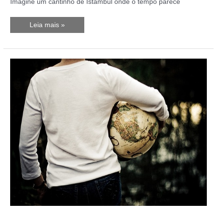
Imagine um cantinho de Istambul onde o tempo parece
Kuzguncuk
Leia mais »
em
Istambul:
Descubra
o
Bairro
Secreto
Perfeito
para
Viajantes
Independentes