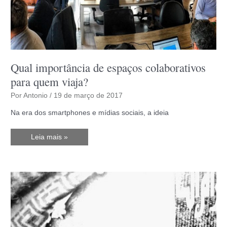
Qual importância de espaços colaborativos
para quem viaja?
Por
Antonio
/
19 de março de 2017
Na era dos smartphones e mídias sociais, a ideia
Qual
Leia mais »
importância
de
espaços
colaborativos
para
quem
viaja?