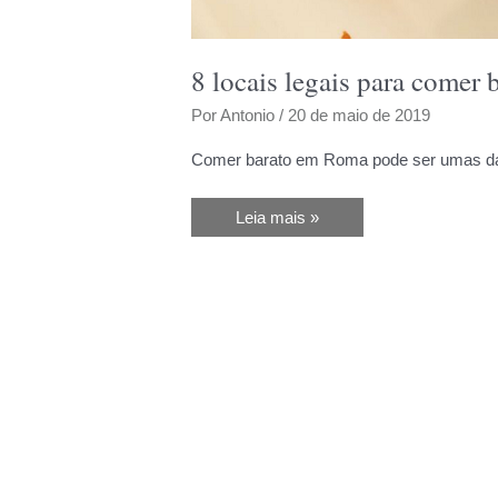
8 locais legais para comer
Por
Antonio
/
20 de maio de 2019
Comer barato em Roma pode ser umas da
8
Leia mais »
locais
legais
para
comer
barato
em
Roma