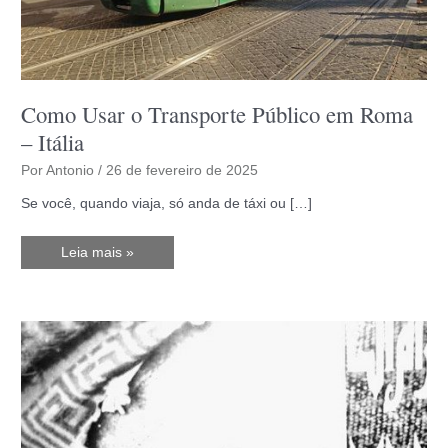
Como Usar o Transporte Público em Roma
– Itália
Por
Antonio
/
26 de fevereiro de 2025
Se você, quando viaja, só anda de táxi ou […]
Como
Leia mais »
Usar
o
Transporte
Público
em
Roma
–
Itália