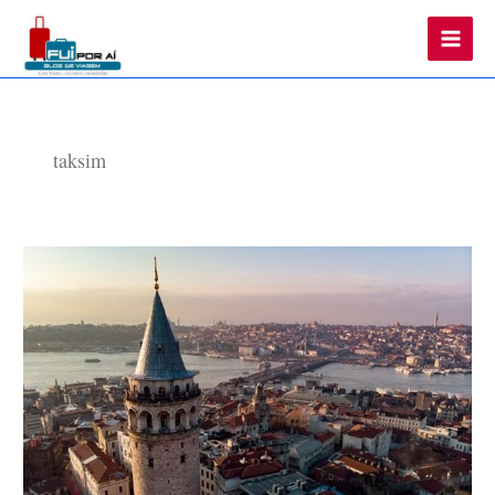
Main
Men
taksim