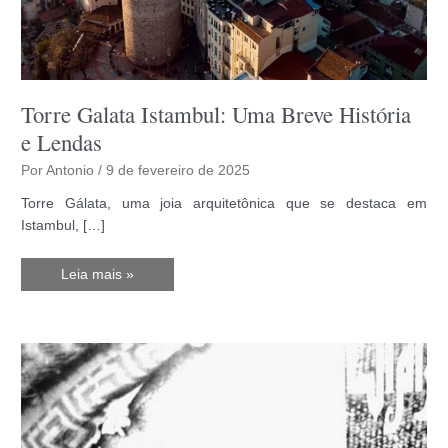
Torre Galata Istambul: Uma Breve História
e Lendas
Por
Antonio
/
9 de fevereiro de 2025
Torre Gálata, uma joia arquitetônica que se destaca em
Istambul, […]
Torre
Leia mais »
Galata
Istambul:
Uma
Breve
História
e
Lendas