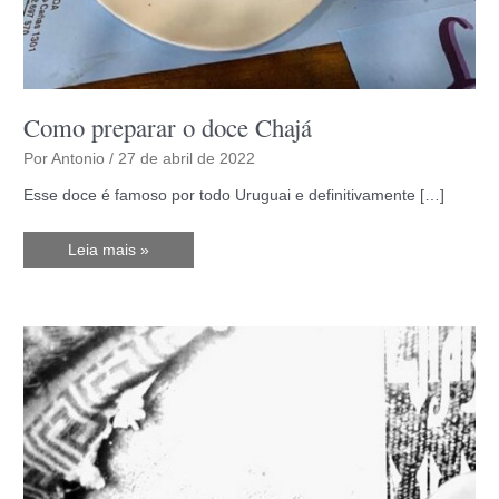
Como preparar o doce Chajá
Por
Antonio
/
27 de abril de 2022
Esse doce é famoso por todo Uruguai e definitivamente […]
Como
Leia mais »
preparar
o
doce
Chajá