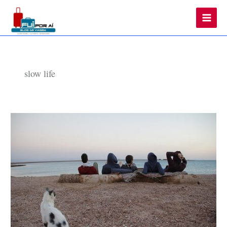
Main
Men
slow life