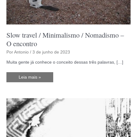
Slow travel / Minimalismo / Nomadismo –
O encontro
Por
Antonio
/
3 de junho de 2023
Muita gente já conhece o conceito dessas três palavras, […]
Slow
Leia mais »
travel
/
Minimalismo
/
Nomadismo
–
O
encontro