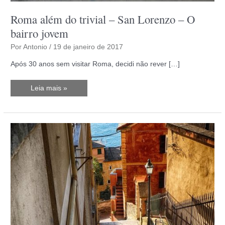
Roma além do trivial – San Lorenzo – O
bairro jovem
Por
Antonio
/
19 de janeiro de 2017
Após 30 anos sem visitar Roma, decidi não rever […]
Roma
Leia mais »
além
do
trivial
–
San
Lorenzo
–
O
bairro
jovem