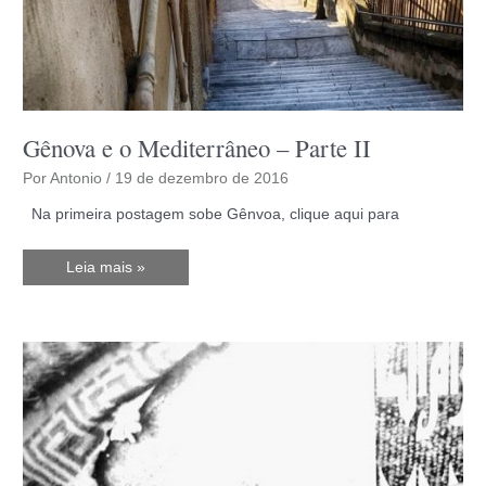
Gênova e o Mediterrâneo – Parte II
Por
Antonio
/
19 de dezembro de 2016
Na primeira postagem sobe Gênvoa, clique aqui para
Gênova
Leia mais »
e
o
Mediterrâneo
–
Parte
II