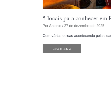
5 locais para conhecer em 
Por
Antonio
/
27 de dezembro de 2025
Com várias coisas acontecendo pela cidad
5
Leia mais »
locais
para
conhecer
em
Porto
Alegre