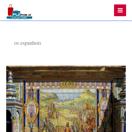
Main
Men
os espanhois