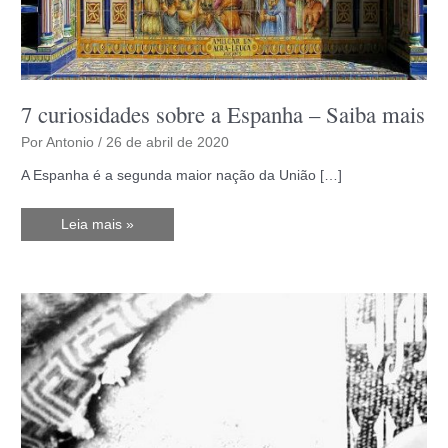
7 curiosidades sobre a Espanha – Saiba mais
Por
Antonio
/
26 de abril de 2020
A Espanha é a segunda maior nação da União […]
7
Leia mais »
curiosidades
sobre
a
Espanha
–
Saiba
mais