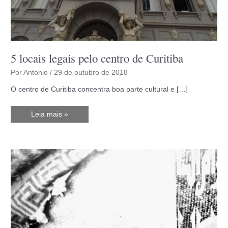
5 locais legais pelo centro de Curitiba
Por
Antonio
/
29 de outubro de 2018
O centro de Curitiba concentra boa parte cultural e […]
5
Leia mais »
locais
legais
pelo
centro
de
Curitiba