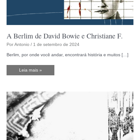
A Berlim de David Bowie e Christiane F.
Por
Antonio
/
1 de setembro de 2024
Berlim, por onde você andar, encontrará história e muitos […]
A
Leia mais »
Berlim
de
David
Bowie
e
Christiane
F.