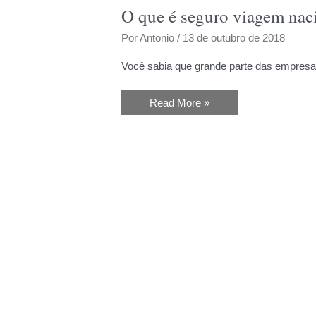
O que é seguro viagem naci
Por
Antonio
/
13 de outubro de 2018
Você sabia que grande parte das empres
O
Read More »
que
é
seguro
viagem
nacional?
Saiba
a
importância