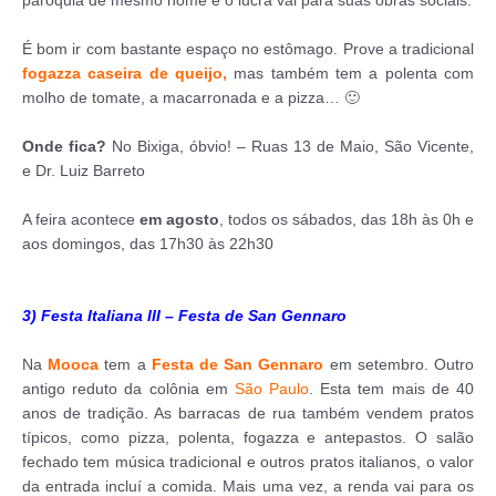
paróquia de mesmo nome e o lucra vai para suas obras sociais.
É bom ir com bastante espaço no estômago. Prove a tradicional
fogazza caseira de queijo,
mas também tem a polenta com
molho de tomate, a macarronada e a pizza… 🙂
Onde fica?
No Bixiga, óbvio! – Ruas 13 de Maio, São Vicente,
e Dr. Luiz Barreto
A feira acontece
em agosto
, todos os sábados, das 18h às 0h e
aos domingos, das 17h30 às 22h30
3) Festa Italiana III – Festa de San Gennaro
Na
Mooca
tem a
Festa de San Gennaro
em setembro. Outro
antigo reduto da colônia em
São Paulo
. Esta tem mais de 40
anos de tradição. As barracas de rua também vendem pratos
típicos, como pizza, polenta, fogazza e antepastos. O salão
fechado tem música tradicional e outros pratos italianos, o valor
da entrada incluí a comida. Mais uma vez, a renda vai para os