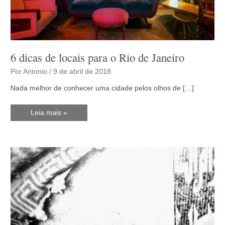
6 dicas de locais para o Rio de Janeiro
Por
Antonio
/
9 de abril de 2018
Nada melhor de conhecer uma cidade pelos olhos de […]
6
Leia mais »
dicas
de
locais
para
o
Rio
de
Janeiro