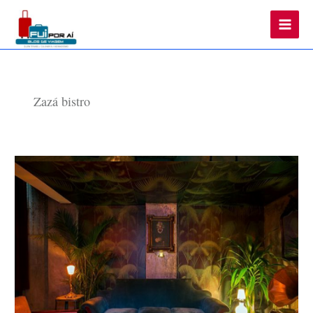
Main
Men
Zazá bistro