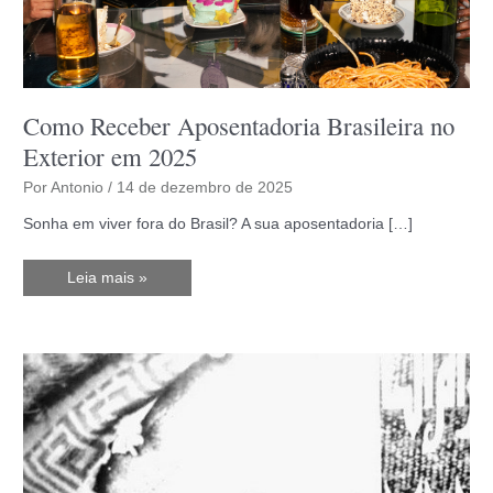
Como Receber Aposentadoria Brasileira no
Exterior em 2025
Por
Antonio
/
14 de dezembro de 2025
Sonha em viver fora do Brasil? A sua aposentadoria […]
Como
Leia mais »
Receber
Aposentadoria
Brasileira
no
Exterior
em
2025