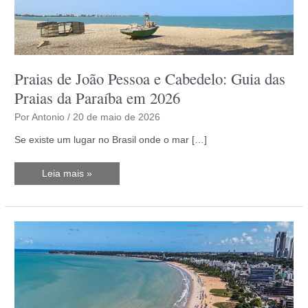
Praias de João Pessoa e Cabedelo: Guia das
Praias da Paraíba em 2026
Por
Antonio
/
20 de maio de 2026
Se existe um lugar no Brasil onde o mar […]
Praias
Leia mais »
de
João
Pessoa
e
Cabedelo:
Guia
das
Praias
da
Paraíba
em
2026