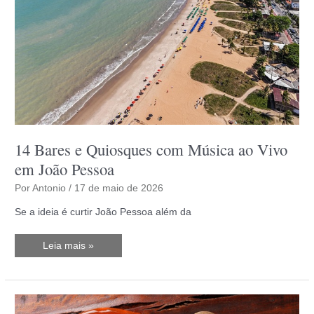
14 Bares e Quiosques com Música ao Vivo
em João Pessoa
Por
Antonio
/
17 de maio de 2026
Se a ideia é curtir João Pessoa além da
14
Leia mais »
Bares
e
Quiosques
com
Música
ao
Vivo