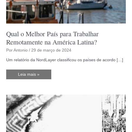
Qual o Melhor País para Trabalhar
Remotamente na América Latina?
Por
Antonio
/
29 de março de 2024
Um relatório da NordLayer classificou os países de acordo […]
Qual
Leia mais »
o
Melhor
País
para
Trabalhar
Remotamente
na
América
Latina?