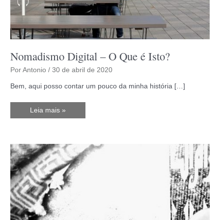
Nomadismo Digital – O Que é Isto?
Por
Antonio
/
30 de abril de 2020
Bem, aqui posso contar um pouco da minha história […]
Nomadismo
Leia mais »
Digital
–
O
Que
é
Isto?