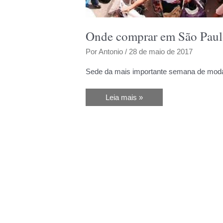
Onde comprar em São Pau
Por
Antonio
/
28 de maio de 2017
Sede da mais importante semana de mod
Onde
Leia mais »
comprar
em
São
Paulo