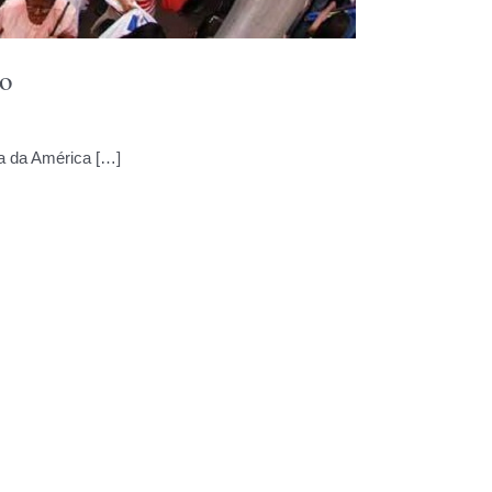
lo
a da América […]