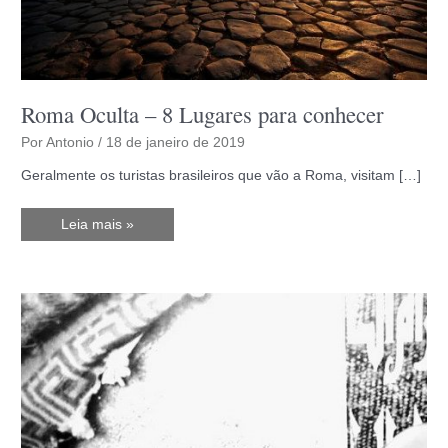
Roma Oculta – 8 Lugares para conhecer
Por
Antonio
/
18 de janeiro de 2019
Geralmente os turistas brasileiros que vão a Roma, visitam […]
Roma
Leia mais »
Oculta
–
8
Lugares
para
conhecer