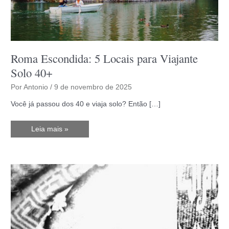
Roma Escondida: 5 Locais para Viajante
Solo 40+
Por
Antonio
/
9 de novembro de 2025
Você já passou dos 40 e viaja solo? Então […]
Roma
Leia mais »
Escondida:
5
Locais
para
Viajante
Solo
40+