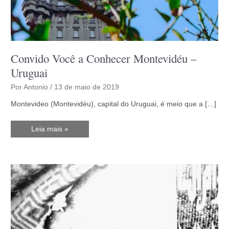
Convido Você a Conhecer Montevidéu –
Uruguai
Por
Antonio
/
13 de maio de 2019
Montevideo (Montevidéu), capital do Uruguai, é meio que a […]
Convido
Leia mais »
Você
a
Conhecer
Montevidéu
–
Uruguai