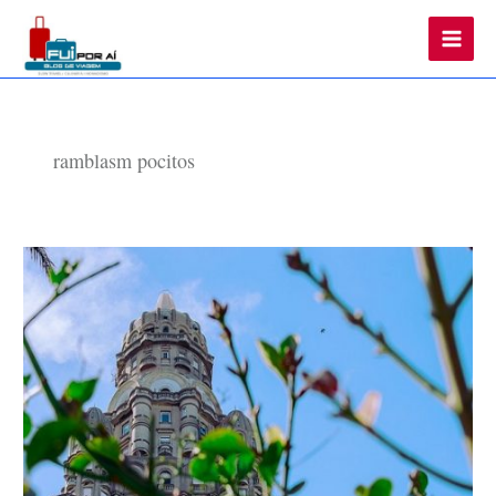
Main
Men
ramblasm pocitos