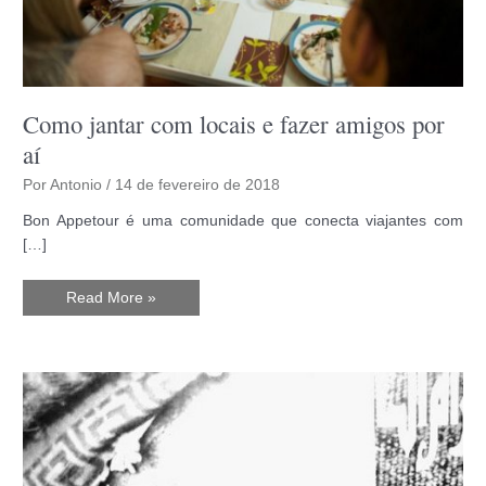
Como jantar com locais e fazer amigos por
aí
Por
Antonio
/
14 de fevereiro de 2018
Bon Appetour é uma comunidade que conecta viajantes com
[…]
Como
Read More »
jantar
com
locais
e
fazer
amigos
por
aí