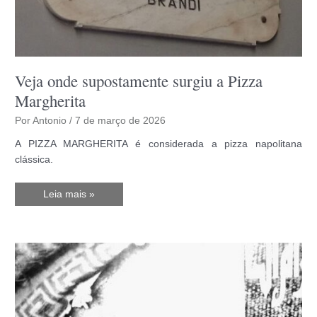
Veja onde supostamente surgiu a Pizza
Margherita
Por
Antonio
/
7 de março de 2026
A PIZZA MARGHERITA é considerada a pizza napolitana
clássica.
Veja
Leia mais »
onde
supostamente
surgiu
a
Pizza
Margherita