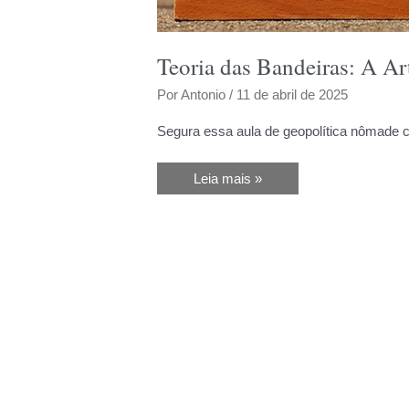
Teoria das Bandeiras: A A
Por
Antonio
/
11 de abril de 2025
Segura essa aula de geopolítica nômade c
Teoria
Leia mais »
das
Bandeiras:
A
Arte
Ninja
de
Viver
Bem
Sendo
Livre