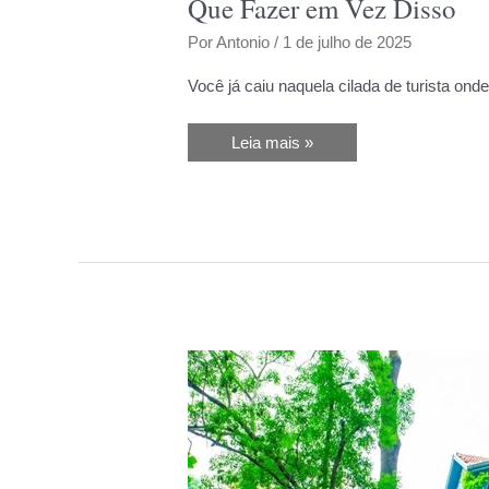
Que Fazer em Vez Disso
Por
Antonio
/
1 de julho de 2025
Você já caiu naquela cilada de turista onde
Buenos
Leia mais »
Aires
Sem
Enganação:
8
Armadilhas
Turísticas
e
o
Que
Fazer
em
Vez
Disso