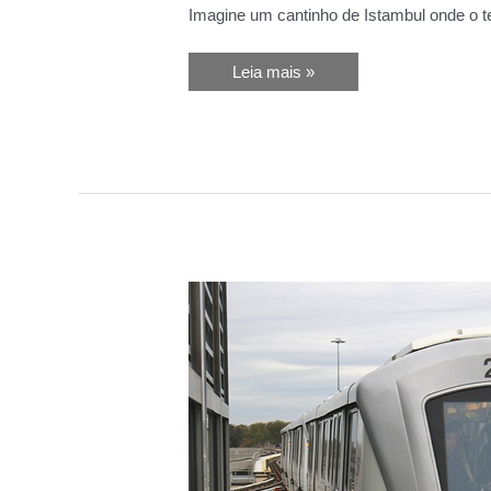
Imagine um cantinho de Istambul onde o 
Kuzguncuk
Leia mais »
em
Istambul:
Descubra
o
Bairro
Secreto
Perfeito
para
Viajantes
Independentes