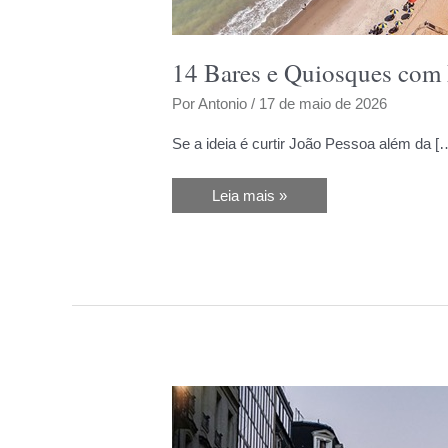
14 Bares e Quiosques com
Por
Antonio
/
17 de maio de 2026
Se a ideia é curtir João Pessoa além da [
14
Leia mais »
Bares
e
Quiosques
com
Música
ao
Vivo
em
João
Pessoa