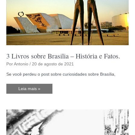
3 Livros sobre Brasilia – História e Fatos.
Por
Antonio
/
20 de agosto de 2021
Se você perdeu o post sobre curiosidades sobre Brasília,
3
Leia mais »
Livros
sobre
Brasilia
–
História
e
Fatos.