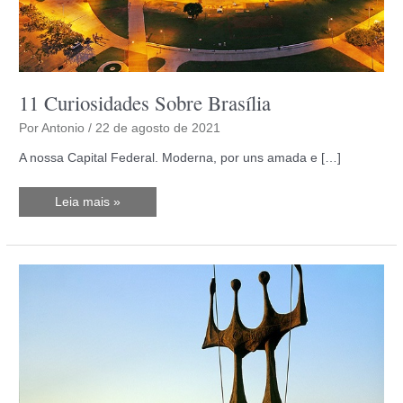
11 Curiosidades Sobre Brasília
Por
Antonio
/
22 de agosto de 2021
A nossa Capital Federal. Moderna, por uns amada e […]
11
Leia mais »
Curiosidades
Sobre
Brasília