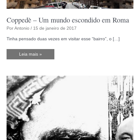
Coppedè – Um mundo escondido em Roma
Por
Antonio
/
15 de janeiro de 2017
Tinha pensado duas vezes em visitar esse “bairro”, o […]
Coppedè
Leia mais »
–
Um
mundo
escondido
em
Roma