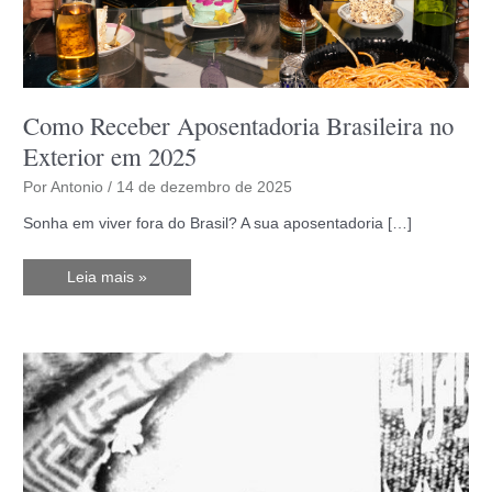
Como Receber Aposentadoria Brasileira no
Exterior em 2025
Por
Antonio
/
14 de dezembro de 2025
Sonha em viver fora do Brasil? A sua aposentadoria […]
Como
Leia mais »
Receber
Aposentadoria
Brasileira
no
Exterior
em
2025