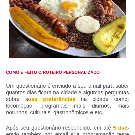
COMO É FEITO O ROTEIRO PERSONALIZADO
Um questionário é enviado a seu email para saber
quantos dias ficará na cidade e algumas perguntas
sobre s
uas preferências
na cidade como:
locomoção, programais mais diurnos, mais
noturnos, culturais, gastronômicos e etc..
Após seu questionário respondido, em até
5 dias
envio também por email sua programação teste