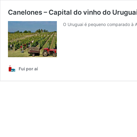
Canelones – Capital do vinho do Urugua
O Uruguai é pequeno comparado à Ar
Fui por aí