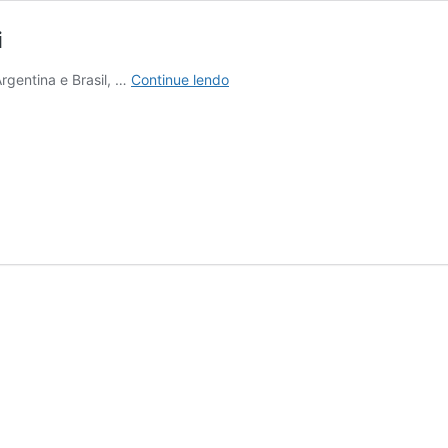
i
Canelones
gentina e Brasil, …
Continue lendo
–
Capital
do
vinho
do
Uruguai